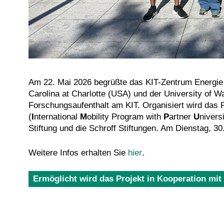
Am 22. Mai 2026 begrüßte das KIT-Zentrum Energie 1
Carolina at Charlotte (USA) und der University of W
Forschungsaufenthalt am KIT. Organisiert wird das
(
I
nternational
M
obility Program with
P
artner
U
nivers
Stiftung und die Schroff Stiftungen. Am Dienstag, 30
Weitere Infos erhalten Sie
hier
.
Ermöglicht wird das Projekt in Kooperation mit 