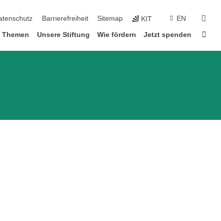
suc
atenschutz
Barrierefreiheit
Sitemap
EN
KIT
Star
e Themen
Unsere Stiftung
Wie fördern
Jetzt spenden