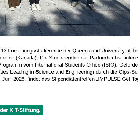
3 Forschungsstudierende der Queensland University of Tech
aterloo (Kanada). Die Studierenden der Partnerhochschulen v
 Programm vom International Students Office (IStO). Gefö
ities
L
eading in
S
cience and
E
ngineering) durch die Gips-Sch
. Juni 2026, findet das Stipendiatentreffen „IMPULSE Get To
der KIT-Stiftung.